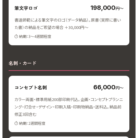
198,000
筆文字ロゴ
円〜
書道師範による筆文字のロゴ（データ納品）。原書（実際に書い
た書）の納品をご希望の場合 ＋30,000円〜
納期：3〜4週間程度
名刺・カード
66,000
コンセプト名刺
円〜
カラー両面・標準用紙200部印刷代込。企画・コンセプトプランニ
ング・打合せ・デザイン・印刷入稿・印刷物納品・送料込。納品前
修正3回含む
納期：2週間程度