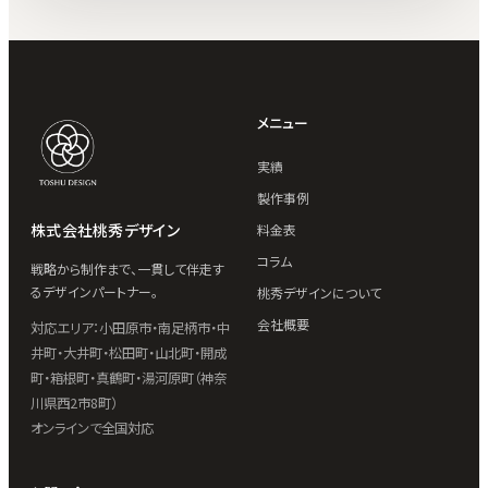
メニュー
実績
製作事例
株式会社桃秀デザイン
料金表
コラム
戦略から制作まで、一貫して伴走す
るデザインパートナー。
桃秀デザインについて
会社概要
対応エリア：小田原市・南足柄市・中
井町・大井町・松田町・山北町・開成
町・箱根町・真鶴町・湯河原町（神奈
川県西2市8町）
オンラインで全国対応